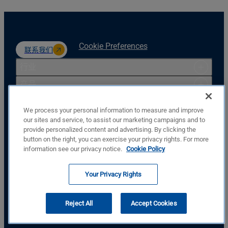
Cookie Preferences
联系我们
行业
产品
资源
We process your personal information to measure and improve
支持
our sites and service, to assist our marketing campaigns and to
provide personalized content and advertising. By clicking the
公司
button on the right, you can exercise your privacy rights. For more
Basler Electric Company
information see our privacy notice.
Cookie Policy
12570 St. Rt. 143
Highland, IL, USA, 62249
Your Privacy Rights
+1.618.654.2341
跟着我们
Reject All
Accept Cookies
© Copyright © Basler Electric Company 2026