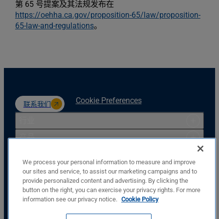
第 65 号提案及其法规发布在
https://oehha.ca.gov/proposition-65/law/proposition-
65-law-and-regulations
。
Cookie Preferences
联系我们
行业
产品
资源
We process your personal information to measure and improve
支持
our sites and service, to assist our marketing campaigns and to
provide personalized content and advertising. By clicking the
公司
button on the right, you can exercise your privacy rights. For more
Basler Electric Company
information see our privacy notice.
Cookie Policy
12570 St. Rt. 143