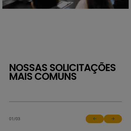
NOSSAS SOLICITAÇÕES
MAIS COMUNS
01
/
03
Return to previous sl
Jump to ne