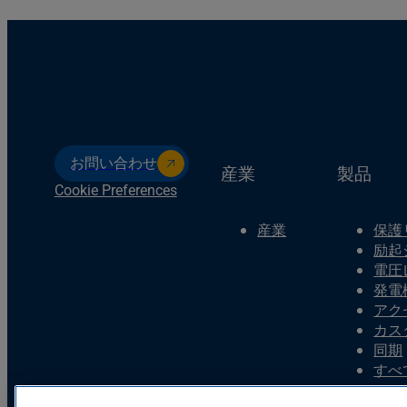
お問い合わせ
産業
製品
Cookie Preferences
産業
保護
励起
電圧
発電
アク
カス
同期
すべ
Basler Electric Company